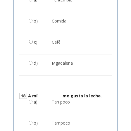
b)
Comida
c)
Café
d)
Mgadalena
18
A mí _____________ me gusta la leche.
a)
Tan poco
b)
Tampoco