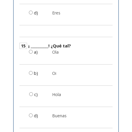
d)
Eres
15
¡ __________! ¿Qué tal?
a)
Ola
b)
Oi
c)
Hola
d)
Buenas