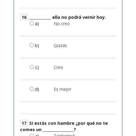
16
____________ ella no podrá vernir hoy.
a)
No creo
b)
Quizás
c)
Creo
d)
Es mejor
17
Si estás con hambre ¿por qué no te
comes un _________________?
a)
Tentempié