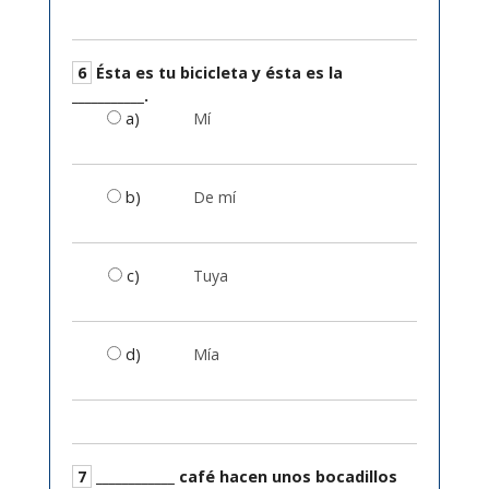
6
Ésta es tu bicicleta y ésta es la
___________.
a)
Mí
b)
De mí
c)
Tuya
d)
Mía
7
____________ café hacen unos bocadillos