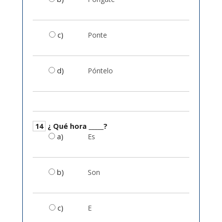
c)
Ponte
d)
Póntelo
14
¿ Qué hora _____?
a)
Es
b)
Son
c)
E