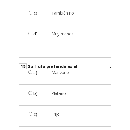
c)
También no
d)
Muy menos
19
Su fruta preferida es el __________________.
a)
Manzano
b)
Plátano
c)
Frijol