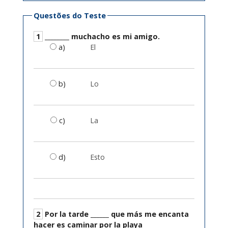
Questões do Teste
1
________ muchacho es mi amigo.
a)
El
b)
Lo
c)
La
d)
Esto
2
Por la tarde ______ que más me encanta
hacer es caminar por la playa