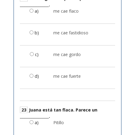
________________.
a)
me cae flaco
b)
me cae fastidioso
c)
me cae gordo
d)
me cae fuerte
23
Juana está tan flaca. Parece un
________________.
a)
Pitillo