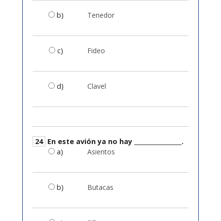
b)
Tenedor
c)
Fideo
d)
Clavel
24
En este avión ya no hay ________________.
a)
Asientos
b)
Butacas