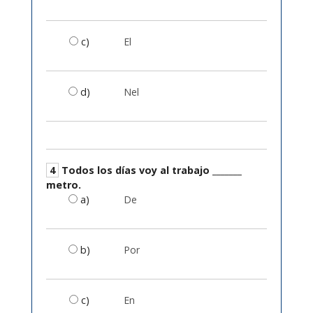
c)
El
d)
Nel
4
Todos los días voy al trabajo _______
metro.
a)
De
b)
Por
c)
En