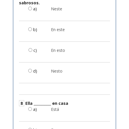
sabrosos.
a)
Neste
b)
En este
c)
En esto
d)
Nesto
8
Ella __________ en casa
a)
Está