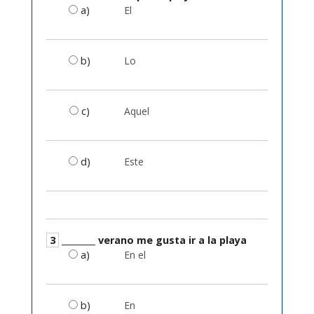
a)
El
b)
Lo
c)
Aquel
d)
Este
3
________ verano me gusta ir a la playa
a)
En el
b)
En