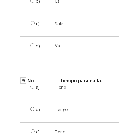
b)
Es
c)
Sale
d)
Va
9
No _____________ tiempo para nada.
a)
Tieno
b)
Tengo
c)
Teno