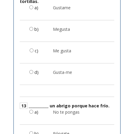
tortillas.
a)
Gustame
b)
Megusta
c)
Me gusta
d)
Gusta-me
13
___________ un abrigo porque hace frío.
a)
No te pongas
b)
Póngate