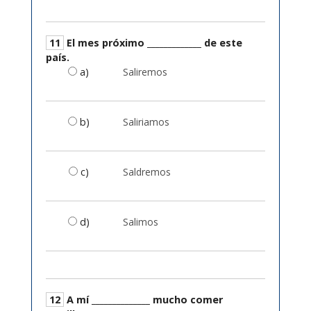
11
El mes próximo _____________ de este
país.
a)
Saliremos
b)
Saliriamos
c)
Saldremos
d)
Salimos
12
A mí ______________ mucho comer