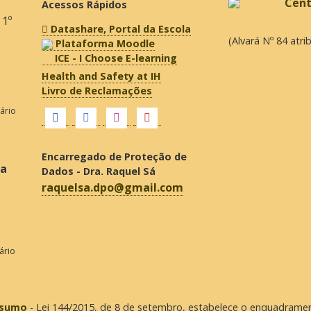
Acessos Rápidos
 1º
Datashare, Portal da Escola
(Alvará Nº 84 atr
Plataforma Moodle
ICE - I Choose E-learning
Health and Safety at IH
Livro de Reclamações
fário
Encarregado de Proteção de
ra
Dados - Dra. Raquel Sá
raquelsa.dpo@gmail.com
ário
onsumo
- Lei 144/2015, de 8 de setembro, estabelece o enquadrame