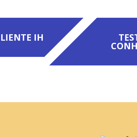
LIENTE IH
TES
CONH