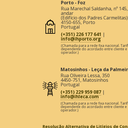
Porto - Foz
Rua Marechal Saldanha, nº 145,
andar
(Edifício dos Padres Carmelitas)
4150-655
,
Porto
Portugal
(+351) 226 177 641
|
info@ihporto.org
(Chamada para a rede fixa nacional. Tari
dependente do acordado entre cliente e
operador.)
Matosinhos - Leça da Palmei
Rua Oliveira Lessa, 350
4450-751
,
Matosinhos
Portugal
(+351) 229 959 087
|
info@ihleca.com
(Chamada para a rede fixa nacional. Tarif
dependente do acordado entre cliente e
operador.)
Resolução Alternativa de Litígios de C