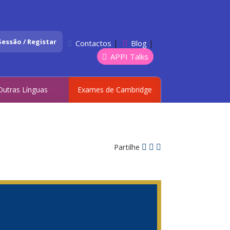
 Sessão / Registar
|
|
Contactos
Blog
APPI Talks
Outras Línguas
Exames de Cambridge
Partilhe