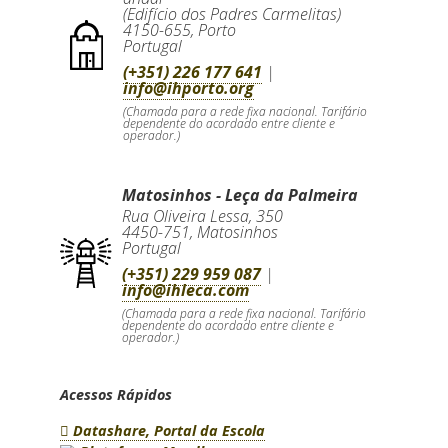
(Edifício dos Padres Carmelitas)
4150-655
,
Porto
Portugal
(+351) 226 177 641
|
info@ihporto.org
(Chamada para a rede fixa nacional. Tarifário
dependente do acordado entre cliente e
operador.)
Matosinhos - Leça da Palmeira
Rua Oliveira Lessa, 350
4450-751
,
Matosinhos
Portugal
(+351) 229 959 087
|
info@ihleca.com
(Chamada para a rede fixa nacional. Tarifário
dependente do acordado entre cliente e
operador.)
Acessos Rápidos
Datashare, Portal da Escola