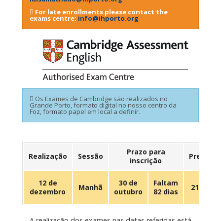
For late enrollments please contact the
exams centre:
info@ihporto.org
Os Exames de Cambridge são realizados no
Grande Porto, formato digital no nosso centro da
Foz, formato papel em local a definir.
Prazo para
Realização
Sessão
Preço
inscrição
12 de
30 de
Faltam
Manhã
219 €
dezembro
outubro
82 dias
A realização dos exames nas datas referidas está