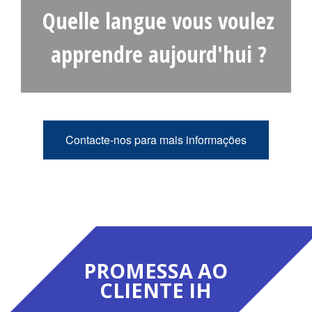
Quelle langue vous voulez
Qu
C
W
apprendre aujourd'hui ?
Contacte-nos para mais informações
PROMESSA AO
CLIENTE IH