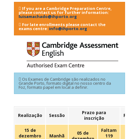
If you are a Cambridge Preparation Centre,
please contact us for further information:
luisamachado@ihporto.org
For late enrollments please contact the
exams centre:
info@ihporto.org
Os Exames de Cambridge são realizados no
Grande Porto, formato digital no nosso centro da
Foz, formato papel em local a definir.
Prazo para
Realização
Sessão
Preço
inscrição
15 de
Faltam
05 de
dezembro
Manhã
119
114 €
dezembro