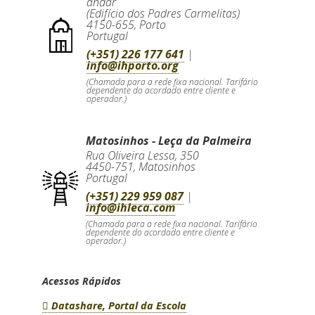
andar
(Edifício dos Padres Carmelitas)
4150-655
,
Porto
Portugal
(+351) 226 177 641
|
info@ihporto.org
(Chamada para a rede fixa nacional. Tarifário
dependente do acordado entre cliente e
operador.)
Matosinhos - Leça da Palmeira
Rua Oliveira Lessa, 350
4450-751
,
Matosinhos
Portugal
(+351) 229 959 087
|
info@ihleca.com
(Chamada para a rede fixa nacional. Tarifário
dependente do acordado entre cliente e
operador.)
Acessos Rápidos
Datashare, Portal da Escola