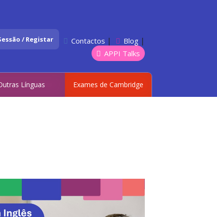
 Sessão / Registar
|
|
Contactos
Blog
APPI Talks
Outras Línguas
Exames de Cambridge