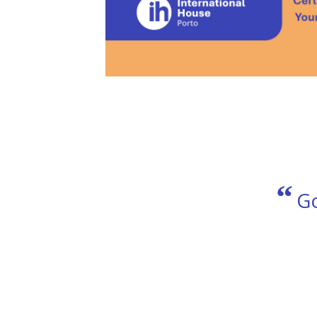
”
“
ola.
Disp
transv