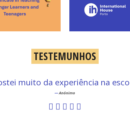
TESTEMUNHOS
onibilidade, competência e conhe
ersais à equipa da gestão administr
”
dos professores.
Anónimo